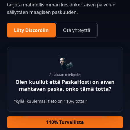
tarjota mahdollisimman keskinkertaisen palvelun
säilyttäen maagisen paskuuden.
Liity Discordiin
Ota yhteyttä
Asiakaan mielipide:
Olen kuullut että PaskaHosti on aivan
mahtavan paska, onko tämä totta?
“kyllä, kuulemasi tieto on 110% totta.”
110% Turvallista