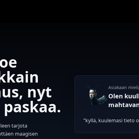
Koe
kkain
us, nyt
Asiakaan mieli
Olen kuul
paskaa.
mahtavan 
“kyllä, kuulemasi tieto 
leen tarjota
lyttäen maagisen