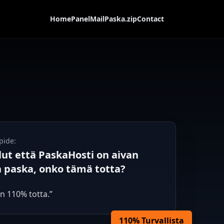
Home
Panel
Mail
Paska.zip
Contact
pide:
lut että PaskaHosti on aivan
paska, onko tämä totta?
on 110% totta.”
110% Turvallista