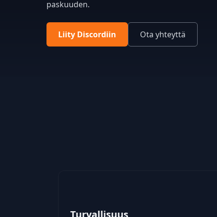
paskuuden.
Liity Discordiin
Ota yhteyttä
Turvallisuus